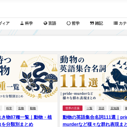
ヴィア
科学
言語
哲学
雑記
カテ
覧
科学
生物
動物
世界の言葉
一覧
言語
豆知識
生き物87種一覧｜動物・植
動物の英語集合名詞111選｜pri
コを分類別まとめ
murderなど様々な群れ表現ま