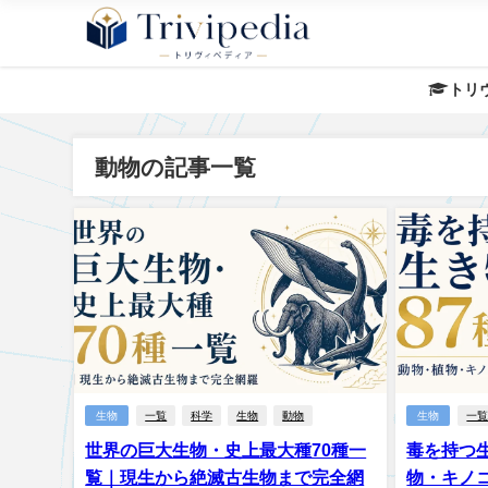
トリ
動物の記事一覧
生物
一覧
科学
生物
動物
生物
一
世界の巨大生物・史上最大種70種一
毒を持つ
覧｜現生から絶滅古生物まで完全網
物・キノ