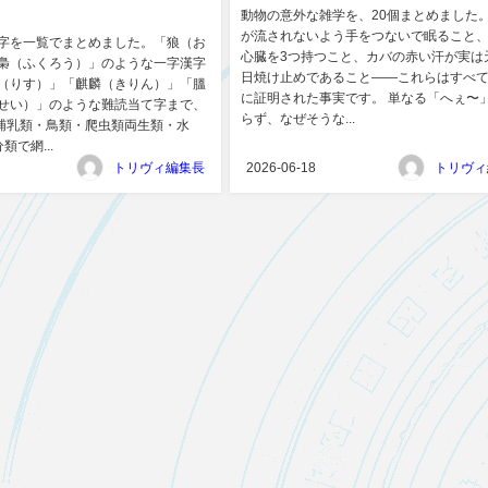
動物の意外な雑学を、20個まとめました
が流されないよう手をつないで眠ること
字を一覧でまとめました。「狼（お
心臓を3つ持つこと、カバの赤い汗が実は
梟（ふくろう）」のような一字漢字
日焼け止めであること——これらはすべ
（りす）」「麒麟（きりん）」「膃
に証明された事実です。 単なる「へぇ〜
せい）」のような難読当て字まで、
らず、なぜそうな...
を哺乳類・鳥類・爬虫類両生類・水
類で網...
トリヴィ編集長
2026-06-18
トリヴィ