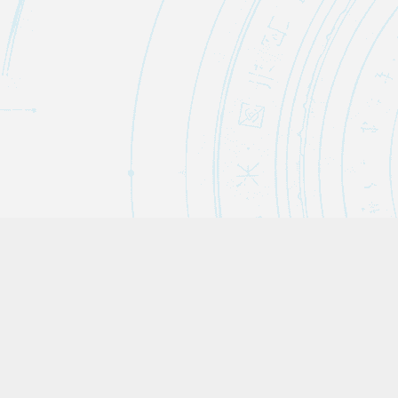
カテゴリー
AI・テクノロジー
15
AI・自動化ノウハウ
9
エンタメ・ネタ
29
養