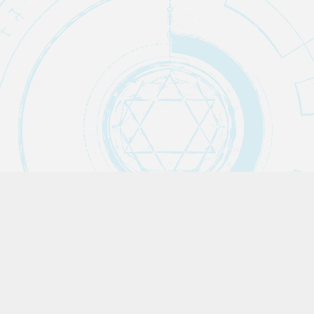
Claude Code
AI・自動化ノウハウ
AI
IT・テクノロジー
ことのは図鑑
pickup
untranslatable
お酒
まとめ
トリビア
エンタメ
ブログ自動化
ネットスラング
ライフハック