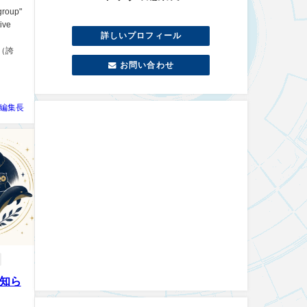
oup"
ve
詳しいプロフィール
e（誇
お問い合わせ
編集長
｜知ら