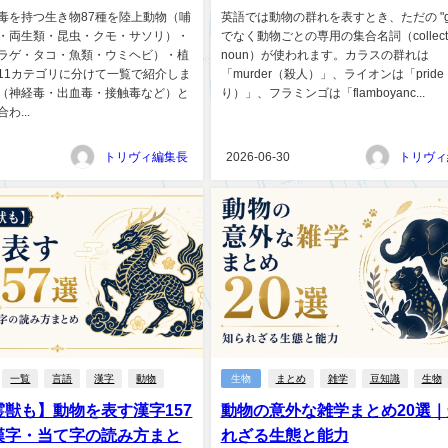
毒を持つ生き物87種を陸上動物（哺
英語では動物の群れを表すとき、ただの "gr
・両生類・昆虫・クモ・サソリ）・
でなく動物ごとの専用の集合名詞（collecti
ラゲ・タコ・魚類・ウミヘビ）・植
noun）が使われます。カラスの群れは
11カテゴリに分けて一覧で紹介しま
「murder（殺人）」、ライオンは「prid
（神経毒・出血毒・接触毒など）と
り）」、フラミンゴは「flamboyanc...
わ...
トリヴィ編集長
2026-06-30
トリヴィ
一覧
言語
漢字
動物
生物
まとめ
雑学
豆知識
生物
獣も】動物を表す漢字157
動物の意外な雑学まとめ20選
漢字・当て字の読み方まと
れざる生態と能力