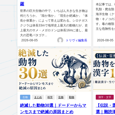
羅
本記事では、
乳類・爬虫類
世界の巨大生物の中で、いちばん大きな生き物は
海洋生物（ク
何だろうか。「陸か海か」「現生か絶滅か」「体
物・キノコの
長か体重か」によって答えは変わる。シロナガス
す。毒の種類
クジラは体長33mで地球史上最大の動物だが、史
主な危険性を合
上最大のサメ・メガロドンは体長16mに達し、最
大の恐竜パタゴテ...
2026-08-05
トリヴィ編集長
2026-08-05
生物
まとめ
科学
生物
動物
漢字・文字
絶滅した動物30選｜ドードーからマ
【伝説・霊
ンモスまで絶滅の原因まとめ
選｜難読