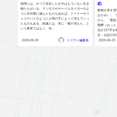
め
地球には、かつて存在したが今はもういない生き
物たちがいる。マンモスやサーベルタイガーのよ
動物を表す漢
うに氷河期に滅んだものもあれば、ドードーやリ
おかみ）」「
ョコウバトのように人間の手によって消えていっ
から、「栗鼠
たものもある。絶滅とは、単に「種が消えた」と
肭臍（おっと
いう事実ではなく、何...
合計157字
生・伝説の5分
2026-06-28
トリヴィ編集長
2026-06-23