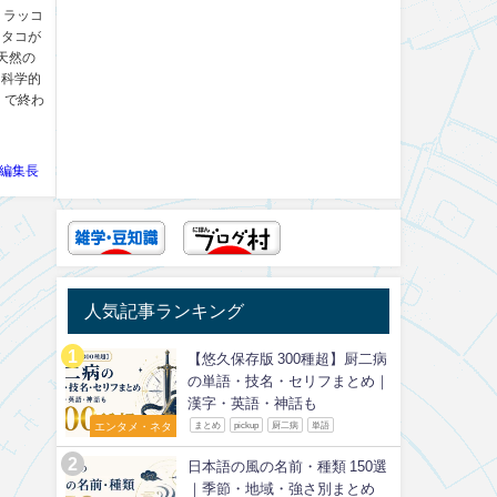
。ラッコ
、タコが
天然の
て科学的
」で終わ
編集長
人気記事ランキング
【悠久保存版 300種超】厨二病
の単語・技名・セリフまとめ｜
漢字・英語・神話も
エンタメ・ネタ
まとめ
pickup
厨二病
単語
日本語の風の名前・種類 150選
｜季節・地域・強さ別まとめ