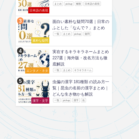
まとめ
pickup
種類
日本語の表現
日本語の表現
面白い素朴な疑問70選｜日常の
ふとした「なんで？」まとめ
一覧
まとめ
pickup
疑問
素朴な疑問
実在するキラキラネームまとめ
227選｜海外版・改名方法も徹
底解説
エンタメ・ネタ
一覧
まとめ
キラキラネーム
虫偏の漢字 181種類 の読み方一
覧｜昆虫の名前の漢字まとめ｜
どんな生き物かも解説
漢字・文字
一覧
pickup
漢字
虫