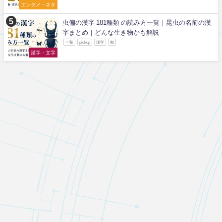
エンタメ・ネタ
虫偏の漢字 181種類 の読み方一覧｜昆虫の名前の漢
字まとめ｜どんな生き物かも解説
一覧
pickup
漢字
虫
漢字・文字