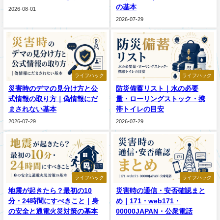
の基本
2026-08-01
2026-07-29
ライフハック
ライフハック
災害時のデマの見分け方と公
防災備蓄リスト｜水の必要
式情報の取り方｜偽情報にだ
量・ローリングストック・携
まされない基本
帯トイレの目安
2026-07-29
2026-07-29
ライフハック
ライフハック
地震が起きたら？最初の10
災害時の通信・安否確認まと
分・24時間にすべきこと｜身
め｜171・web171・
の安全と通電火災対策の基本
00000JAPAN・公衆電話