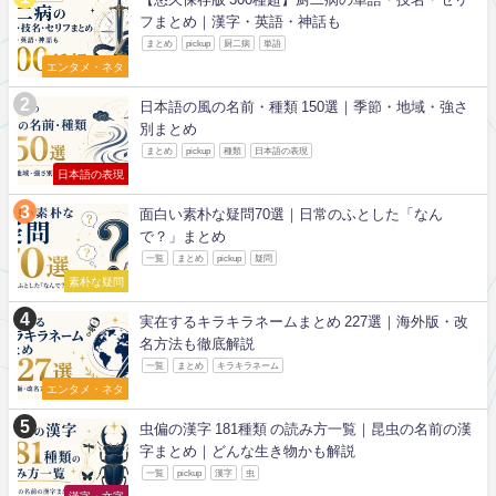
フまとめ｜漢字・英語・神話も
まとめ
pickup
厨二病
単語
エンタメ・ネタ
日本語の風の名前・種類 150選｜季節・地域・強さ
別まとめ
まとめ
pickup
種類
日本語の表現
日本語の表現
面白い素朴な疑問70選｜日常のふとした「なん
で？」まとめ
一覧
まとめ
pickup
疑問
素朴な疑問
実在するキラキラネームまとめ 227選｜海外版・改
名方法も徹底解説
一覧
まとめ
キラキラネーム
エンタメ・ネタ
虫偏の漢字 181種類 の読み方一覧｜昆虫の名前の漢
字まとめ｜どんな生き物かも解説
一覧
pickup
漢字
虫
漢字・文字