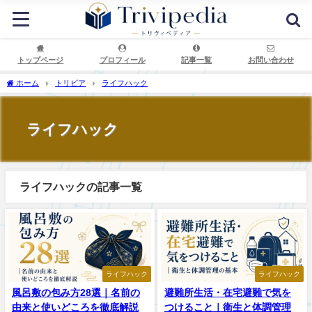
トップページ
プロフィール
記事一覧
お問い合わせ
ホーム
トリビア
ライフハック
ライフハック
ライフハックの記事一覧
ライフハック
ライフハック
風呂敷の包み方28選｜名前の
避難所生活・在宅避難で気を
由来と使いどころを徹底解説
つけること｜衛生と体調管理