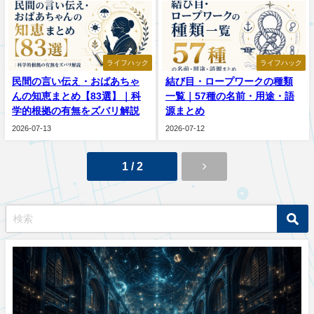
ライフハック
ライフハック
民間の言い伝え・おばあちゃ
結び目・ロープワークの種類
んの知恵まとめ【83選】｜科
一覧｜57種の名前・用途・語
学的根拠の有無をズバリ解説
源まとめ
2026-07-13
2026-07-12
1 / 2