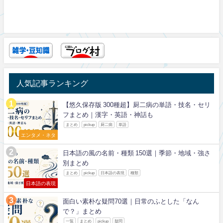
人気記事ランキング
【悠久保存版 300種超】厨二病の単語・技名・セリ
フまとめ｜漢字・英語・神話も
まとめ
pickup
厨二病
単語
エンタメ・ネタ
日本語の風の名前・種類 150選｜季節・地域・強さ
別まとめ
まとめ
pickup
日本語の表現
種類
日本語の表現
面白い素朴な疑問70選｜日常のふとした「なん
で？」まとめ
一覧
まとめ
pickup
疑問