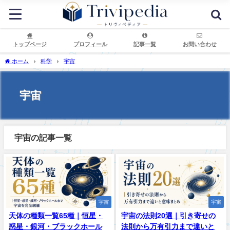
トップページ
プロフィール
記事一覧
お問い合わせ
ホーム
科学
宇宙
宇宙
宇宙の記事一覧
宇宙
宇宙
天体の種類一覧65種｜恒星・
宇宙の法則20選｜引き寄せの
惑星・銀河・ブラックホール
法則から万有引力まで違いと