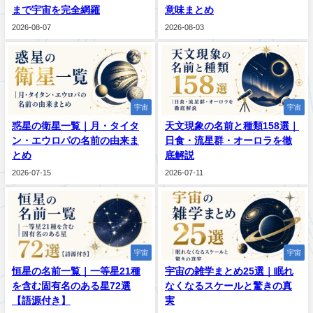
まで宇宙を完全網羅
意味まとめ
2026-08-07
2026-08-03
宇宙
宇宙
惑星の衛星一覧｜月・タイタ
天文現象の名前と種類158選｜
ン・エウロパの名前の由来ま
日食・流星群・オーロラを徹
とめ
底解説
2026-07-15
2026-07-11
宇宙
宇宙
恒星の名前一覧｜一等星21種
宇宙の雑学まとめ25選｜眠れ
を含む固有名のある星72選
なくなるスケールと驚きの真
【語源付き】
実