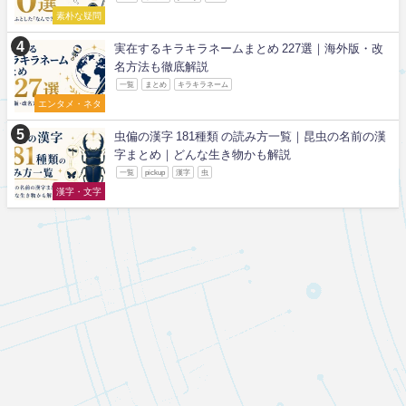
素朴な疑問
実在するキラキラネームまとめ 227選｜海外版・改
名方法も徹底解説
一覧
まとめ
キラキラネーム
エンタメ・ネタ
虫偏の漢字 181種類 の読み方一覧｜昆虫の名前の漢
字まとめ｜どんな生き物かも解説
一覧
pickup
漢字
虫
漢字・文字