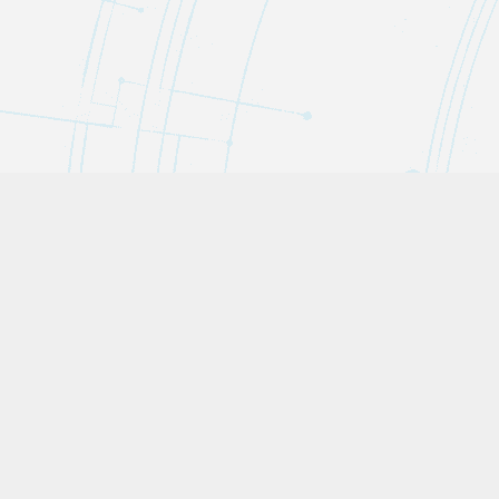
Trivipedia（トリヴィペディア）は、役立つトリビア・教養から役に
立たない小ネタ・豆知識まで幅広く掲載。
雑学・哲学・気象・言語をテーマに、好奇心を満たす知識探求メデ
ィアです。