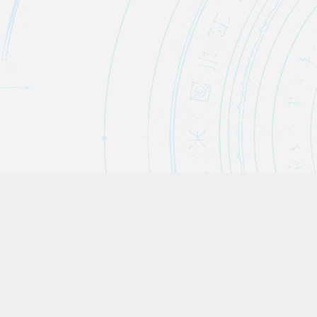
カテゴリー
AI・テクノロジー
15
AI・自動化ノウハウ
9
エンタメ・ネタ
28
養