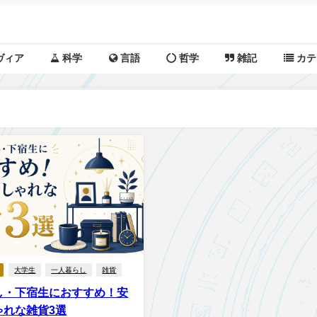
ヴィア
科学
言語
哲学
雑記
カテ
大学生
一人暮らし
雑貨
し・下宿生におすすめ！安
ゃれな雑貨3選