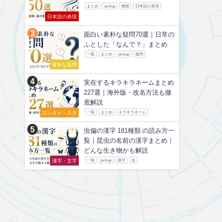
まとめ
pickup
種類
日本語の表現
日本語の表現
面白い素朴な疑問70選｜日常の
ふとした「なんで？」まとめ
一覧
まとめ
pickup
疑問
素朴な疑問
実在するキラキラネームまとめ
227選｜海外版・改名方法も徹
底解説
エンタメ・ネタ
一覧
まとめ
キラキラネーム
虫偏の漢字 181種類 の読み方一
覧｜昆虫の名前の漢字まとめ｜
どんな生き物かも解説
漢字・文字
一覧
pickup
漢字
虫