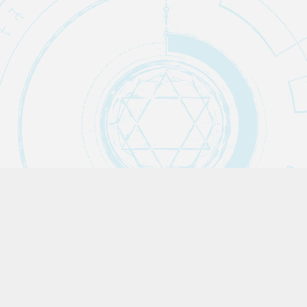
Claude Code
AI・自動化ノウハウ
AI
pickup
IT・テクノロジー
お酒
untranslatable
まとめ
ことのは図鑑
エンタメ
トリビア