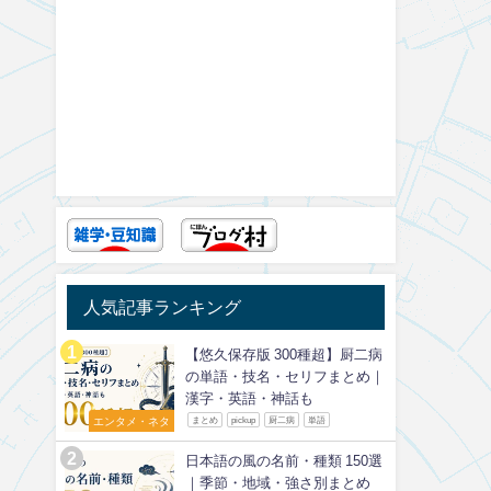
人気記事ランキング
【悠久保存版 300種超】厨二病
の単語・技名・セリフまとめ｜
漢字・英語・神話も
エンタメ・ネタ
まとめ
pickup
厨二病
単語
日本語の風の名前・種類 150選
｜季節・地域・強さ別まとめ