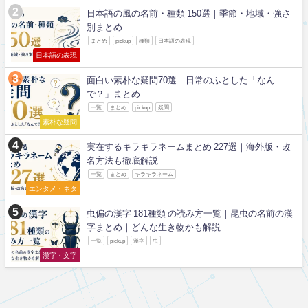
日本語の風の名前・種類 150選｜季節・地域・強さ
別まとめ
まとめ
pickup
種類
日本語の表現
日本語の表現
面白い素朴な疑問70選｜日常のふとした「なん
で？」まとめ
一覧
まとめ
pickup
疑問
素朴な疑問
実在するキラキラネームまとめ 227選｜海外版・改
名方法も徹底解説
一覧
まとめ
キラキラネーム
エンタメ・ネタ
虫偏の漢字 181種類 の読み方一覧｜昆虫の名前の漢
字まとめ｜どんな生き物かも解説
一覧
pickup
漢字
虫
漢字・文字