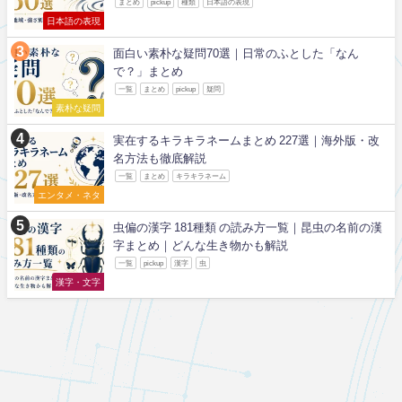
まとめ
pickup
種類
日本語の表現
日本語の表現
面白い素朴な疑問70選｜日常のふとした「なん
で？」まとめ
一覧
まとめ
pickup
疑問
素朴な疑問
実在するキラキラネームまとめ 227選｜海外版・改
名方法も徹底解説
一覧
まとめ
キラキラネーム
エンタメ・ネタ
虫偏の漢字 181種類 の読み方一覧｜昆虫の名前の漢
字まとめ｜どんな生き物かも解説
一覧
pickup
漢字
虫
漢字・文字