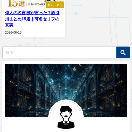
格言・名言
偉人の名言 誰が言った？誤引
用まとめ15選｜有名セリフの
真実
2026-06-13