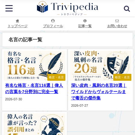
トップページ
プロフィール
記事一覧
お問い合わせ
名言の記事一覧
格言・名言
格言・名言
有名な格言・名言116選｜偉人
深い皮肉・風刺の名言20選｜
の言葉を7分野別に完全一覧
ワイルドからヴォルテールま
で毒舌の傑作集
2026-07-30
2026-07-27