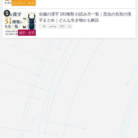
エンタメ・ネタ
虫偏の漢字 181種類 の読み方一覧｜昆虫の名前の漢
字まとめ｜どんな生き物かも解説
一覧
pickup
漢字
虫
漢字・文字