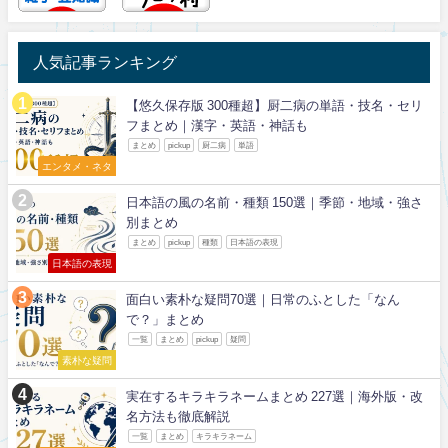
人気記事ランキング
【悠久保存版 300種超】厨二病の単語・技名・セリ
フまとめ｜漢字・英語・神話も
まとめ
pickup
厨二病
単語
エンタメ・ネタ
日本語の風の名前・種類 150選｜季節・地域・強さ
別まとめ
まとめ
pickup
種類
日本語の表現
日本語の表現
面白い素朴な疑問70選｜日常のふとした「なん
で？」まとめ
一覧
まとめ
pickup
疑問
素朴な疑問
実在するキラキラネームまとめ 227選｜海外版・改
名方法も徹底解説
一覧
まとめ
キラキラネーム