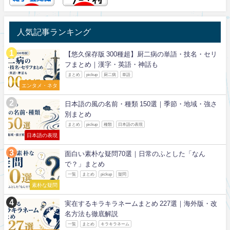
人気記事ランキング
【悠久保存版 300種超】厨二病の単語・技名・セリ
フまとめ｜漢字・英語・神話も
まとめ
pickup
厨二病
単語
エンタメ・ネタ
日本語の風の名前・種類 150選｜季節・地域・強さ
別まとめ
まとめ
pickup
種類
日本語の表現
日本語の表現
面白い素朴な疑問70選｜日常のふとした「なん
で？」まとめ
一覧
まとめ
pickup
疑問
素朴な疑問
実在するキラキラネームまとめ 227選｜海外版・改
名方法も徹底解説
一覧
まとめ
キラキラネーム