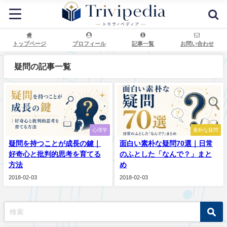
トップページ
プロフィール
記事一覧
お問い合わせ
疑問の記事一覧
心理学
素朴な疑問
疑問を持つことが成長の鍵｜
面白い素朴な疑問70選｜日常
好奇心と批判的思考を育てる
のふとした「なんで？」まと
方法
め
2018-02-03
2018-02-03