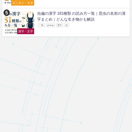
エンタメ・ネタ
虫偏の漢字 181種類 の読み方一覧｜昆虫の名前の漢
字まとめ｜どんな生き物かも解説
一覧
pickup
漢字
虫
漢字・文字