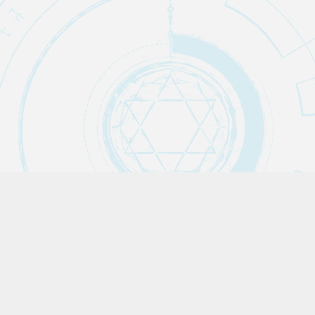
Claude Code
AI・自動化ノウハウ
AI
ことのは図鑑
pickup
IT・テクノロジー
お酒
まとめ
トリビア
エンタメ
ブログ自動化
ネットスラング
ライフハック