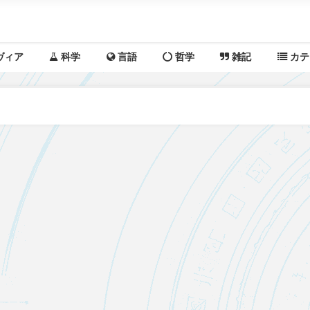
ヴィア
科学
言語
哲学
雑記
カテ