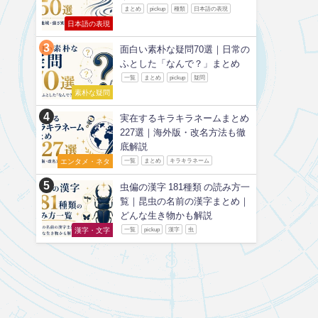
まとめ
pickup
種類
日本語の表現
日本語の表現
面白い素朴な疑問70選｜日常の
ふとした「なんで？」まとめ
一覧
まとめ
pickup
疑問
素朴な疑問
実在するキラキラネームまとめ
227選｜海外版・改名方法も徹
底解説
エンタメ・ネタ
一覧
まとめ
キラキラネーム
虫偏の漢字 181種類 の読み方一
覧｜昆虫の名前の漢字まとめ｜
どんな生き物かも解説
漢字・文字
一覧
pickup
漢字
虫