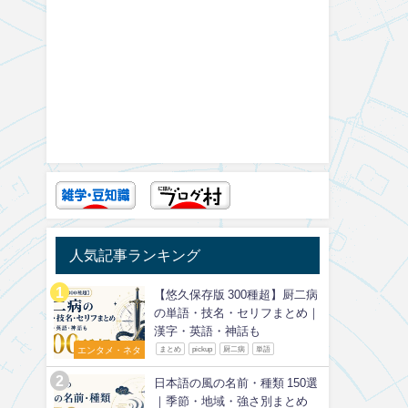
人気記事ランキング
【悠久保存版 300種超】厨二病
の単語・技名・セリフまとめ｜
漢字・英語・神話も
エンタメ・ネタ
まとめ
pickup
厨二病
単語
日本語の風の名前・種類 150選
｜季節・地域・強さ別まとめ