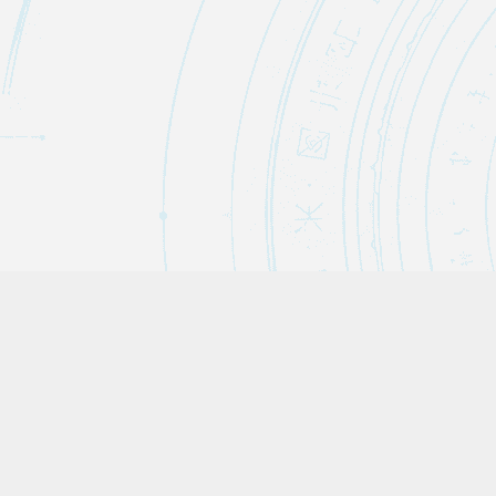
カテゴリー
AI・テクノロジー
15
AI・自動化ノウハウ
9
エンタメ・ネタ
28
養