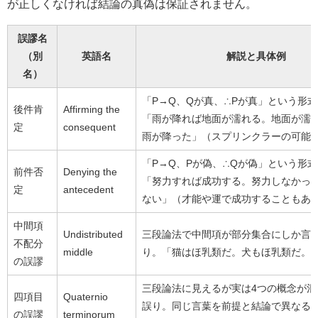
が正しくなければ結論の真偽は保証されません。
誤謬名
（別
英語名
解説と具体例
名）
「P→Q、Qが真、∴Pが真」という形
後件肯
Affirming the
「雨が降れば地面が濡れる。地面が濡
定
consequent
雨が降った」（スプリンクラーの可能
「P→Q、Pが偽、∴Qが偽」という形
前件否
Denying the
「努力すれば成功する。努力しなかっ
定
antecedent
ない」（才能や運で成功することもあ
中間項
Undistributed
三段論法で中間項が部分集合にしか言
不配分
middle
り。「猫はほ乳類だ。犬もほ乳類だ。
の誤謬
三段論法に見えるが実は4つの概念が混
四項目
Quaternio
誤り。同じ言葉を前提と結論で異なる
の誤謬
terminorum