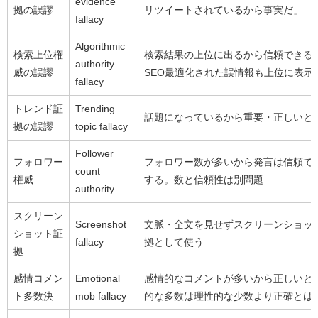
evidence
拠の誤謬
リツイートされているから事実だ」
fallacy
Algorithmic
検索上位権
検索結果の上位に出るから信頼できる
authority
威の誤謬
SEO最適化された誤情報も上位に表示
fallacy
トレンド証
Trending
話題になっているから重要・正しいと
拠の誤謬
topic fallacy
Follower
フォロワー
フォロワー数が多いから発言は信頼で
count
権威
する。数と信頼性は別問題
authority
スクリーン
Screenshot
文脈・全文を見せずスクリーンショッ
ショット証
fallacy
拠として使う
拠
感情コメン
Emotional
感情的なコメントが多いから正しいと
ト多数決
mob fallacy
的な多数は理性的な少数より正確とは