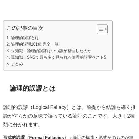
この記事の目次
論理的誤謬とは
論理的誤謬101種 完全一覧
豆知識：論理的誤謬はいつ誰が整理したのか
豆知識：SNSで最も多く見られる論理的誤謬ベスト5
まとめ
論理的誤謬とは
論理的誤謬（Logical Fallacy）とは、前提から結論を導く推
論が何らかの意味で誤っている論証のことです。大きく2種
類に分かれます。
形式的誤謬（Formal Fallacies）
：論証の構造・形式そのものが無