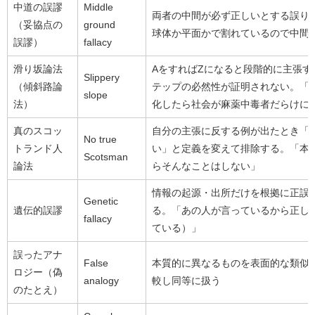
中道の誤謬
Middle
両者の中間が必ず正しいとする誤り
（妥協点の
ground
球体か平面かで割れているので中間
誤謬）
fallacy
滑り坂論法
AをすればZになると段階的に主張す
Slippery
（傾斜路論
テップの必然性が証明されない。「
slope
法）
化したら社会が麻薬中毒者だらけに
真のスコッ
自分の主張に反する例が出たとき「
No true
トランド人
い」と定義を変えて排除する。「本
Scotsman
論法
らそんなことはしない」
情報の起源・出所だけを根拠に正誤
Genetic
遺伝的誤謬
る。「あの人が言っているから正し
fallacy
ている）」
誤ったアナ
False
本質的に異なるものを表面的な類似
ロジー（偽
analogy
較し同等に扱う
のたとえ）