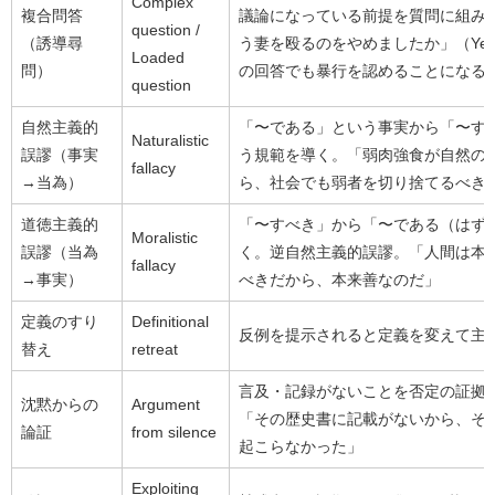
Complex
複合問答
議論になっている前提を質問に組み
question /
（誘導尋
う妻を殴るのをやめましたか」（Yes
Loaded
問）
の回答でも暴行を認めることになる
question
自然主義的
「〜である」という事実から「〜す
Naturalistic
誤謬（事実
う規範を導く。「弱肉強食が自然の
fallacy
→当為）
ら、社会でも弱者を切り捨てるべき
道徳主義的
「〜すべき」から「〜である（はず
Moralistic
誤謬（当為
く。逆自然主義的誤謬。「人間は本
fallacy
→事実）
べきだから、本来善なのだ」
定義のすり
Definitional
反例を提示されると定義を変えて主
替え
retreat
言及・記録がないことを否定の証拠
沈黙からの
Argument
「その歴史書に記載がないから、そ
論証
from silence
起こらなかった」
Exploiting