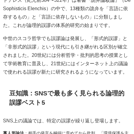
Sophisticis Elenchis）の中で、13種類の詭弁を「言語に依
存するもの」と「言語に依存しないもの」に分類しまし
た。これが論理的誤謬の体系的研究の始まりです。
中世のスコラ哲学でも誤謬論は発展し、「形式的誤謬」と
「非形式的誤謬」という現代にも引き継がれる区別が確立
されました。20世紀には分析哲学・批判的思考の授業とし
て学術教育に普及し、21世紀にはインターネット上の議論
で使われる誤謬が新たに研究されるようになっています。
豆知識：SNSで最も多く見られる論理的
誤謬ベスト5
SNS上の議論では、特定の誤謬が繰り返し登場します。
藁人形論法
：相手の発言を極端に歪めてから批判。「環境保護を主