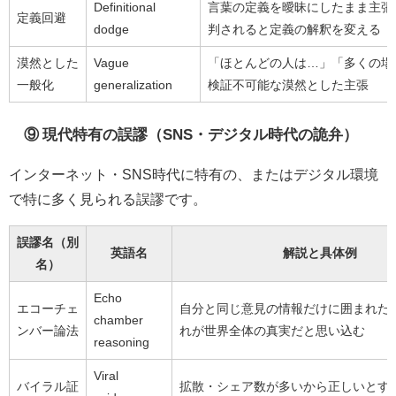
Definitional
言葉の定義を曖昧にしたまま主張
定義回避
dodge
判されると定義の解釈を変える
漠然とした
Vague
「ほとんどの人は…」「多くの場
一般化
generalization
検証不可能な漠然とした主張
⑨ 現代特有の誤謬（SNS・デジタル時代の詭弁）
インターネット・SNS時代に特有の、またはデジタル環境
で特に多く見られる誤謬です。
誤謬名（別
英語名
解説と具体例
名）
Echo
エコーチェ
自分と同じ意見の情報だけに囲まれた
chamber
ンバー論法
れが世界全体の真実だと思い込む
reasoning
Viral
バイラル証
拡散・シェア数が多いから正しいとする