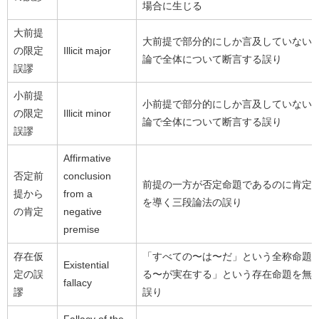
場合に生じる
大前提
大前提で部分的にしか言及していない
の限定
Illicit major
論で全体について断言する誤り
誤謬
小前提
小前提で部分的にしか言及していない
の限定
Illicit minor
論で全体について断言する誤り
誤謬
Affirmative
否定前
conclusion
前提の一方が否定命題であるのに肯定
提から
from a
を導く三段論法の誤り
の肯定
negative
premise
存在仮
「すべての〜は〜だ」という全称命題
Existential
定の誤
る〜が実在する」という存在命題を無
fallacy
謬
誤り