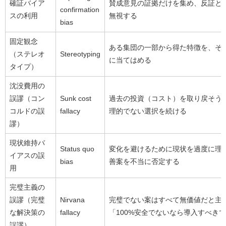
確証バイア
賛成意見の証拠だけを集め、反証と
confirmation
スの利用
無視する
bias
固定観念
ある集団の一部から得た特徴を、そ
（ステレオ
Stereotyping
に当てはめる
タイプ）
沈没費用の
誤謬（コン
Sunk cost
過去の投資（コスト）を取り戻そう
コルドの誤
fallacy
理的でない選択を続ける
謬）
現状維持バ
Status quo
変化を避けるために現状を過度に理
イアスの誤
bias
善案を不当に否定する
用
完璧主義の
誤謬（完璧
Nirvana
完璧でない案はすべて無価値だと主
な解決策の
fallacy
「100%安全でないなら導入すべき
誤謬）