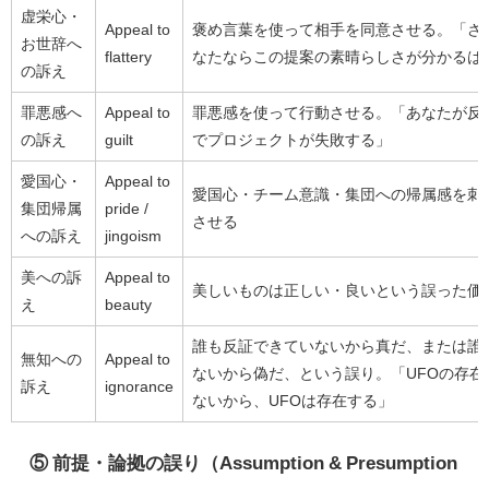
虚栄心・
Appeal to
褒め言葉を使って相手を同意させる。「さ
お世辞へ
flattery
なたならこの提案の素晴らしさが分かるは
の訴え
罪悪感へ
Appeal to
罪悪感を使って行動させる。「あなたが反
の訴え
guilt
でプロジェクトが失敗する」
愛国心・
Appeal to
愛国心・チーム意識・集団への帰属感を刺
集団帰属
pride /
させる
への訴え
jingoism
美への訴
Appeal to
美しいものは正しい・良いという誤った価
え
beauty
誰も反証できていないから真だ、または誰
無知への
Appeal to
ないから偽だ、という誤り。「UFOの存在
訴え
ignorance
ないから、UFOは存在する」
⑤ 前提・論拠の誤り（Assumption & Presumption