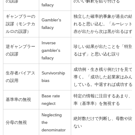
の誤謬
のいい解釈を貼り付ける
fallacy
ギャンブラーの
独立した確率的事象が過去の結
Gambler's
誤謬（モンテカ
れると思い込む。「ルーレットで
fallacy
ルロの誤謬）
赤が出たから次は黒が出るはず
Inverse
逆ギャンブラー
珍しい結果が出たことを「特別
gambler's
の誤謬
るはず」と思い込む誤り
fallacy
成功例・生き残り例だけを見て
生存者バイアス
Survivorship
導く。「成功した起業家はみん
の誤用
bias
している。中退すれば成功する
Base rate
特定の情報に注目するあまり、
基準率の無視
neglect
率（基準率）を無視する
Neglecting
絶対数だけで判断し、母数や比
分母の無視
the
ない
denominator