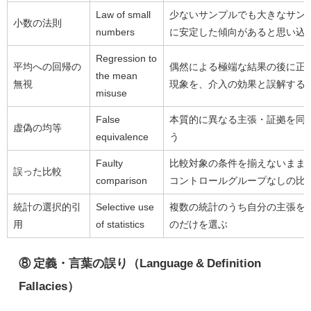
Law of small
少ないサンプルでも大きなサン
小数の法則
numbers
に安定した傾向があると思い込
Regression to
平均への回帰の
偶然による極端な結果の後に正
the mean
無視
現象を、介入の効果と誤解する
misuse
False
本質的に異なる主張・証拠を同
虚偽の均等
equivalence
う
Faulty
比較対象の条件を揃えないまま
誤った比較
comparison
コントロールグループなしの比
統計の選択的引
Selective use
複数の統計のうち自分の主張を
用
of statistics
のだけを選ぶ
⑧ 定義・言葉の誤り（Language & Definition
Fallacies）