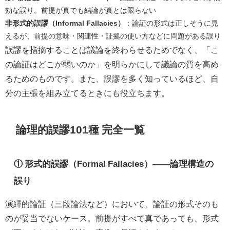
効な誤り。前提が真でも結論が真とは限らない
非形式的誤謬（Informal Fallacies）
：論証の形式は正しそうに見
えるが、前提の意味・関連性・証拠の使い方などに問題がある誤り
誤謬を指摘することは議論を終わらせるためでなく、「こ
の論証はどこが弱いのか」を明らかにして議論の質を高め
るためのものです。また、誤謬を多く知っているほど、自
分の主張を組み立てるときにも役立ちます。
論理的誤謬101種 完全一覧
① 形式的誤謬（Formal Fallacies）——論理構造の
誤り
演繹的論証（三段論法など）において、論証の形式そのも
のが妥当でないケース。前提がすべて真であっても、形式