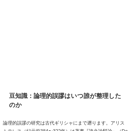
豆知識：論理的誤謬はいつ誰が整理した
のか
論理的誤謬の研究は古代ギリシャにまで遡ります。アリス
トテレス（紀元前384〜322年）は著書『詭弁論駁論』（De