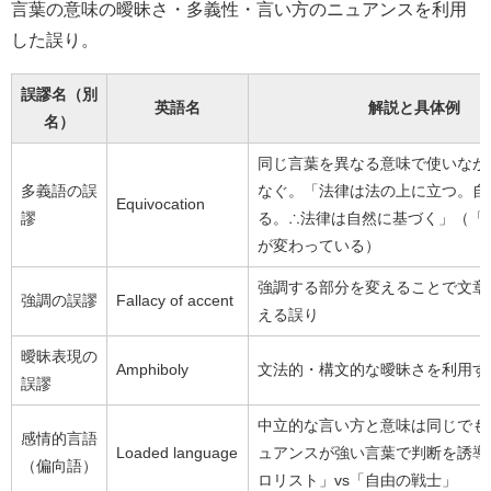
言葉の意味の曖昧さ・多義性・言い方のニュアンスを利用
した誤り。
誤謬名（別
英語名
解説と具体例
名）
同じ言葉を異なる意味で使いなが
多義語の誤
なぐ。「法律は法の上に立つ。自
Equivocation
謬
る。∴法律は自然に基づく」（「
が変わっている）
強調する部分を変えることで文章
強調の誤謬
Fallacy of accent
える誤り
曖昧表現の
Amphiboly
文法的・構文的な曖昧さを利用す
誤謬
中立的な言い方と意味は同じでも
感情的言語
Loaded language
ュアンスが強い言葉で判断を誘導
（偏向語）
ロリスト」vs「自由の戦士」