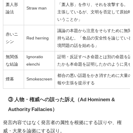
藁人形
「藁人形」を作り、それを攻撃する。「
Straw man
論法
主張しているが、文明を否定して原始時
いうことか」
議論の本題から注意をそらすために無関
赤いニ
Red herring
持ち込む。「食品の安全性を論じている
シン
境問題の話を始める」
無関係
Ignoratio
証明・反証すべき命題とは別の命題を証
な結論
elenchi
たかも本命題を証明したかのように見せ
都合の悪い話題をかき消すために大量の
煙幕
Smokescreen
報や主張を提示する
③ 人物・権威への誤った訴え（Ad Hominem &
Authority Fallacies）
発言内容ではなく発言者の属性を根拠にする誤りや、権
威・大衆を論拠にする誤り。