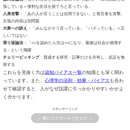
張している＝便利な生活を捨てろと言っている」
人身攻撃
：「あの人が言うことは信用できない」と発言者を攻撃。
主張の内容は別問題
大衆への訴え
：「みんながそう言っている」「バズっている」＝正
しいではない
滑り坂論法
：「○○を認めたら次は○○になり、最後は社会が崩壊す
る」という飛躍
チェリーピッキング
：賛成する研究・記事だけを共有し、反証を無
視する
これらを見抜く力は
認知バイアス一覧
の知識とも深く関わ
っています。また、
心理学の法則・効果・バイアス
も合わ
せて確認すると、人がなぜ誤謬に引っかかりやすいかがよ
く分かります。
スポンサーリンク