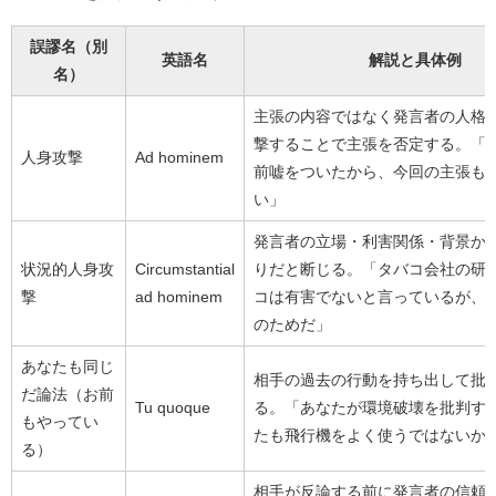
誤謬名（別
英語名
解説と具体例
名）
主張の内容ではなく発言者の人格
撃することで主張を否定する。「
人身攻撃
Ad hominem
前嘘をついたから、今回の主張も
い」
発言者の立場・利害関係・背景か
状況的人身攻
Circumstantial
りだと断じる。「タバコ会社の研
撃
ad hominem
コは有害でないと言っているが、
のためだ」
あなたも同じ
相手の過去の行動を持ち出して批
だ論法（お前
Tu quoque
る。「あなたが環境破壊を批判す
もやってい
たも飛行機をよく使うではないか
る）
相手が反論する前に発言者の信頼