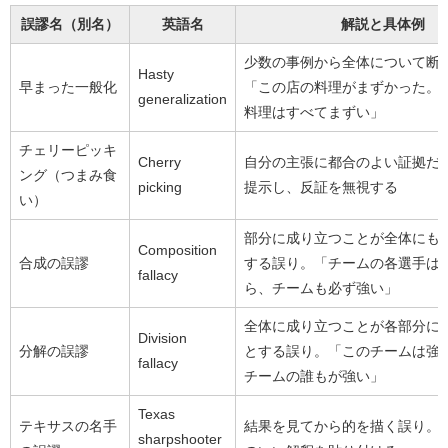
誤謬名（別名）
英語名
解説と具体例
少数の事例から全体について断
Hasty
早まった一般化
「この店の料理がまずかった。
generalization
料理はすべてまずい」
チェリーピッキ
Cherry
自分の主張に都合のよい証拠だ
ング（つまみ食
picking
提示し、反証を無視する
い）
部分に成り立つことが全体にも
Composition
合成の誤謬
する誤り。「チームの各選手は
fallacy
ら、チームも必ず強い」
全体に成り立つことが各部分に
Division
分解の誤謬
とする誤り。「このチームは強
fallacy
チームの誰もが強い」
Texas
テキサスの名手
結果を見てから的を描く誤り。
sharpshooter