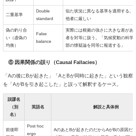
Double
似た状況に異なる基準を適用する。
二重基準
standard
他者に厳しい
偽の釣り合
実際には根拠の強さに大きな差があ
False
い（虚偽の
者を対等に扱う。「気候変動の科学
balance
均衡）
部の懐疑論を同等に報道する」
⑥ 因果関係の誤り（Causal Fallacies）
「Aの後にBが起きた」「AとBが同時に起きた」という観察
を「AがBを引き起こした」と誤って解釈するケース。
誤謬名
（別
英語名
解説と具体例
名）
Post hoc
前後即
AのあとBが起きたのだからAがBの原因だ
ergo