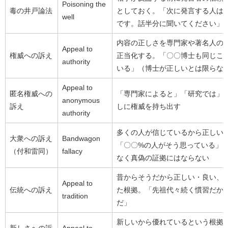
Poisoning the
毒の井戸論法
としておく。「次に発言する人は○
well
です。話半分に聞いてください」
内容の正しさを専門家や著名人の
Appeal to
権威への訴え
正当化する。「〇〇博士も同じこ
authority
いる」（博士が正しいとは限らな
Appeal to
匿名権威への
「専門家によると」「研究では」
anonymous
訴え
しに権威を持ち出す
authority
多くの人が信じているから正しい
大衆への訴え
Bandwagon
「〇〇%の人がそう思っている」
（付和雷同）
fallacy
なく真偽の証拠にはならない
昔からそうだから正しい・良い、
Appeal to
伝統への訴え
た根拠。「先祖代々続く慣習だか
tradition
だ」
新しいから優れているという根拠