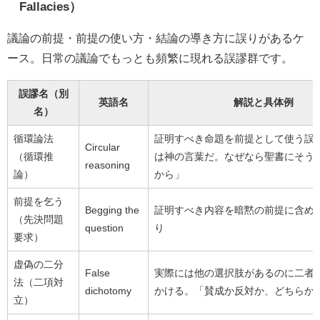
Fallacies）
議論の前提・前提の使い方・結論の導き方に誤りがあるケ
ース。日常の議論でもっとも頻繁に現れる誤謬群です。
誤謬名（別
英語名
解説と具体例
名）
循環論法
証明すべき命題を前提として使う誤
Circular
（循環推
は神の言葉だ。なぜなら聖書にそう
reasoning
論）
から」
前提を乞う
Begging the
証明すべき内容を暗黙の前提に含め
（先決問題
question
り
要求）
虚偽の二分
False
実際には他の選択肢があるのに二者
法（二項対
dichotomy
かける。「賛成か反対か、どちらか
立）