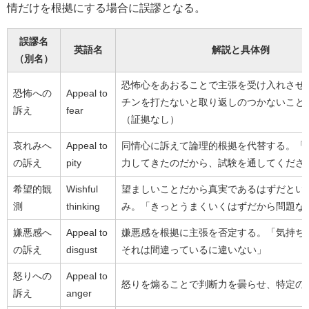
情だけを根拠にする場合に誤謬となる。
誤謬名
英語名
解説と具体例
（別名）
恐怖心をあおることで主張を受け入れさせ
恐怖への
Appeal to
チンを打たないと取り返しのつかないこと
訴え
fear
（証拠なし）
哀れみへ
Appeal to
同情心に訴えて論理的根拠を代替する。「
の訴え
pity
力してきたのだから、試験を通してくださ
希望的観
Wishful
望ましいことだから真実であるはずだとい
測
thinking
み。「きっとうまくいくはずだから問題な
嫌悪感へ
Appeal to
嫌悪感を根拠に主張を否定する。「気持ち
の訴え
disgust
それは間違っているに違いない」
怒りへの
Appeal to
怒りを煽ることで判断力を曇らせ、特定の
訴え
anger