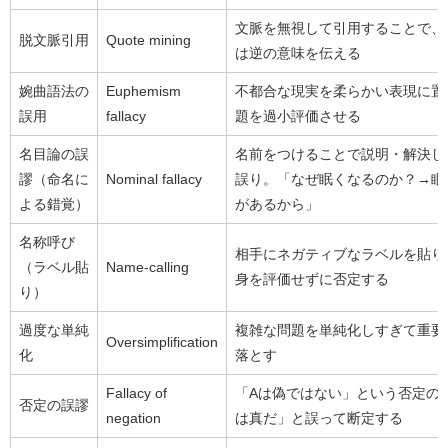
文脈を無視して引用することで、
脱文脈引用
Quote mining
は逆の意味を伝える
婉曲語法の
Euphemism
不都合な現実を柔らかい表現に置
誤用
fallacy
題を過小評価させる
名目論の誤
名前をつけることで説明・解決し
謬（命名に
Nominal fallacy
誤り。「なぜ眠くなるのか？→眠
よる錯覚）
があるから」
名称呼び
相手にネガティブなラベルを貼り
（ラベル貼
Name-calling
身を評価せずに否定する
り）
過度な単純
複雑な問題を単純化しすぎて重要
Oversimplification
化
落とす
Fallacy of
「Aは偽ではない」という否定の
否定の誤謬
negation
は真だ」と誤って断定する