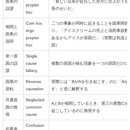
因果の
「新しい店長が赴任した翌月に売上が下が
propter
誤謬
長のせいだ」
hoc
Cum hoc
二つの事象が同時に起きることを因果関係
相関と
ergo
り。「アイスクリームの売上と溺死事故数
因果の
propter
あるからアイスが原因だ」（実際は気温と
混同
hoc
因）
単一原
Single
因の誤
cause
複数の原因が絡む現象を一つの原因だけに
謬
fallacy
因果の
Reverse
実際には「BがAを引き起こす」のに「Aが
逆転
causation
す」と逆に解釈する
共通原
Neglected
AとBが相関しているとき、第三の変数Cが
因の無
common
起こしているのに無視する
視
cause
Confusion
必要条