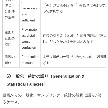
of
件と十
「AにはBが必要」を「BがあればAは必ず
necessary
分条件
って解釈する
and
の混同
sufficient
Proximate
遠因と
vs. distal
直接の引き金（近因）と背景的原因（遠因
近因の
cause
し、どちらかだけを原因とみなす
混同
confusion
原因の
Fabrication
本当は偶然の一致でしかないのに、因果関
創作
of cause
げる
⑦ 一般化・統計の誤り（Generalization &
Statistical Fallacies）
観察からの一般化、サンプリング、統計の解釈に誤りがあ
るケース。