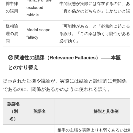
Fallacy of the
排中律
中間状態が実際には存在するのに、あ
excluded
の誤用
「真か偽かのどちらか」しかないと誤
middle
様相論
「可能性がある」と「必然的に起こる
Modal scope
理の混
る誤り。「この薬は効く可能性がある
fallacy
同
必ず効く」
② 関連性の誤謬（Relevance Fallacies）——本題
とのすり替え
提示された証拠や議論が、実際には結論と論理的に無関係
であるのに、関係があるかのように使われる誤り。
誤謬名
（別
英語名
解説と具体例
名）
相手の主張を実際よりも弱くあるいは極