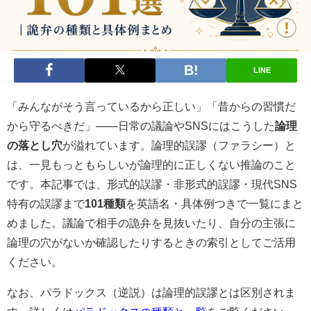
LINE
「みんながそう言っているから正しい」「昔からの習慣だ
から守るべきだ」——日常の議論やSNSにはこうした
論理
の落とし穴
が溢れています。論理的誤謬（ファラシー）と
は、一見もっともらしいが論理的に正しくない推論のこと
です。本記事では、形式的誤謬・非形式的誤謬・現代SNS
特有の誤謬まで
101種類
を英語名・具体例つきで一覧にまと
めました。議論で相手の詭弁を見抜いたり、自分の主張に
論理の穴がないか確認したりするときの索引としてご活用
ください。
なお、パラドックス（逆説）は論理的誤謬とは区別されま