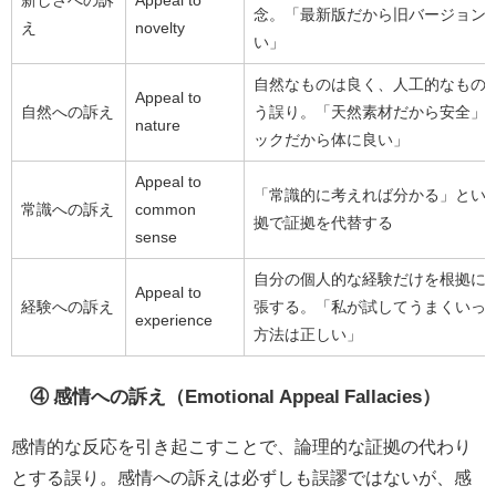
新しさへの訴
Appeal to
念。「最新版だから旧バージョン
え
novelty
い」
自然なものは良く、人工的なもの
Appeal to
自然への訴え
う誤り。「天然素材だから安全」
nature
ックだから体に良い」
Appeal to
「常識的に考えれば分かる」とい
常識への訴え
common
拠で証拠を代替する
sense
自分の個人的な経験だけを根拠に
Appeal to
経験への訴え
張する。「私が試してうまくいっ
experience
方法は正しい」
④ 感情への訴え（Emotional Appeal Fallacies）
感情的な反応を引き起こすことで、論理的な証拠の代わり
とする誤り。感情への訴えは必ずしも誤謬ではないが、感