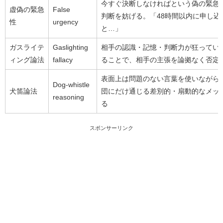
今すぐ決断しなければという偽の緊急
虚偽の緊急
False
判断を妨げる。「48時間以内に申し込
性
urgency
と…」
ガスライテ
Gaslighting
相手の認識・記憶・判断力が狂ってい
ィング論法
fallacy
ることで、相手の主張を論拠なく否定
表面上は問題のない言葉を使いながら
Dog-whistle
犬笛論法
団にだけ通じる差別的・扇動的なメッ
reasoning
る
スポンサーリンク