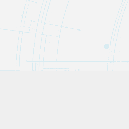
Trivipedia（トリヴィペディア）は、役立つトリビア・教養から役に