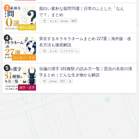
面白い素朴な疑問70選｜日常のふとした「なん
で？」まとめ
一覧
まとめ
pickup
疑問
素朴な疑問
実在するキラキラネームまとめ 227選｜海外版・改
名方法も徹底解説
一覧
まとめ
キラキラネーム
エンタメ・ネタ
虫偏の漢字 181種類 の読み方一覧｜昆虫の名前の漢
字まとめ｜どんな生き物かも解説
一覧
pickup
漢字
虫
漢字・文字