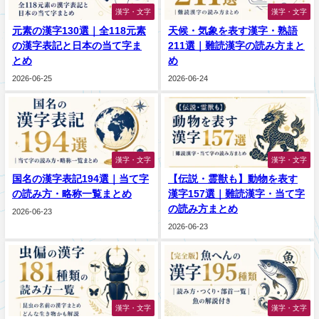
漢字・文字
漢字・文字
元素の漢字130選｜全118元素
天候・気象を表す漢字・熟語
の漢字表記と日本の当て字ま
211選｜難読漢字の読み方まと
とめ
め
2026-06-25
2026-06-24
漢字・文字
漢字・文字
国名の漢字表記194選｜当て字
【伝説・霊獣も】動物を表す
の読み方・略称一覧まとめ
漢字157選｜難読漢字・当て字
の読み方まとめ
2026-06-23
2026-06-23
漢字・文字
漢字・文字