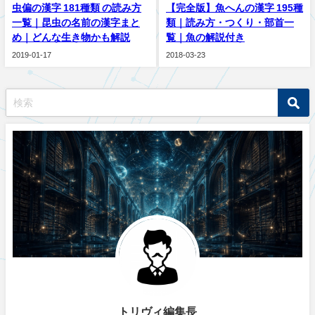
虫偏の漢字 181種類 の読み方
【完全版】魚へんの漢字 195種
一覧｜昆虫の名前の漢字まと
類｜読み方・つくり・部首一
め｜どんな生き物かも解説
覧｜魚の解説付き
2019-01-17
2018-03-23
トリヴィ編集長