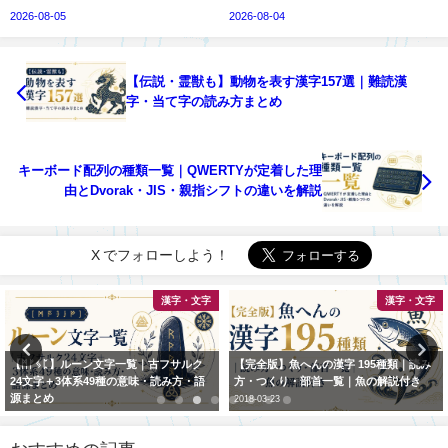
2026-08-05
2026-08-04
【伝説・霊獣も】動物を表す漢字157選｜難読漢
字・当て字の読み方まとめ
キーボード配列の種類一覧｜QWERTYが定着した理
由とDvorak・JIS・親指シフトの違いを解説
X でフォローしよう！
漢字・文字
漢字・文字
【ᛗᚠᛃᛈ】ルーン文字一覧｜古フサルク
【完全版】魚へんの漢字 195種類｜読み
24文字＋3体系49種の意味・読み方・語
方・つくり・部首一覧｜魚の解説付き
源まとめ
2018-03-23
2026-06-26