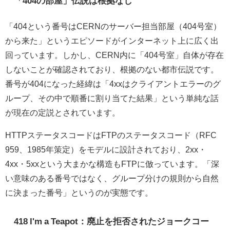
「404の部屋」伝説は根拠なし
「404という番号はCERNのサーバー担当部屋（404号室）
から来た」というエピソードがインターネット上に広く出
回っています。しかし、CERN内に「404号室」自体が存在
しないことが確認されており、根拠のない都市伝説です。
番号が404になった経緯は「4xxはクライアントエラーのグ
ループ、その中で順番に割り当てた結果」という単純な話
が現在の定説とされています。
HTTPステータスコードはFTPのステータスコード（RFC
959、1985年策定）をモデルに設計されており、2xx・
4xx・5xxという大まかな構造もFTPに倣っています。「深
い意味のある番号ではなく、グループ分けの規則から自然
に決まった番号」というのが実態です。
418 I'm a Teapot：廃止を拒否されたジョークコー