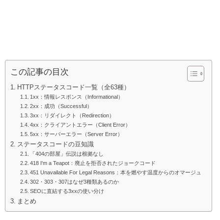
この記事の目次
HTTPステータスコード一覧（全63種）
1xx：情報レスポンス（Informational）
2xx：成功（Successful）
3xx：リダイレクト（Redirection）
4xx：クライアントエラー（Client Error）
5xx：サーバーエラー（Server Error）
ステータスコードの豆知識
「404の部屋」伝説は根拠なし
418 I'm a Teapot：廃止を拒否されたジョークコード
451 Unavailable For Legal Reasons：本を燃やす温度からのオマージュ
302・303・307はなぜ3種類あるのか
SEOに直結する3xxの使い分け
まとめ