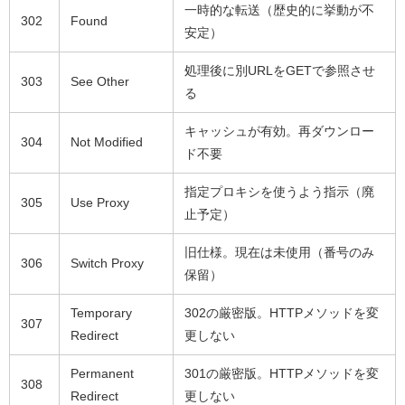
一時的な転送（歴史的に挙動が不
302
Found
安定）
処理後に別URLをGETで参照させ
303
See Other
る
キャッシュが有効。再ダウンロー
304
Not Modified
ド不要
指定プロキシを使うよう指示（廃
305
Use Proxy
止予定）
旧仕様。現在は未使用（番号のみ
306
Switch Proxy
保留）
Temporary
302の厳密版。HTTPメソッドを変
307
Redirect
更しない
Permanent
301の厳密版。HTTPメソッドを変
308
Redirect
更しない