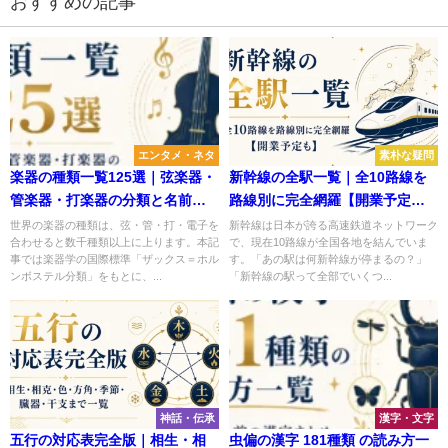
おすすめの記事
エンタメ・ネタ
素朴な疑問
楽器の種類一覧125選｜弦楽器・
新幹線の全駅一覧｜全10路線を
管楽器・打楽器の分類と名前の
路線別に完全網羅【開業予定
由来まとめ
も】
世界の楽器の種類は、弦・管・打・電子を
新幹線は日本が誇る高速鉄道ネットワーク
合わせると数千種類以上に上ります。本記
で、現在10路線が全国各地を結んでいま
事では楽器学の国際標準「ザックス＝ホル
す。「あの駅は何新幹線が停まるの？」
ンボステル分類」をもとに、...
「新幹線の駅って全部でいくつ...
神話・伝承
漢字・文字
五行の対応表完全版｜相生・相
虫偏の漢字 181種類 の読み方一