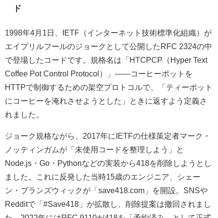
ド
1998年4月1日、IETF（インターネット技術標準化組織）が
エイプリルフールのジョークとして公開したRFC 2324の中
で登場したコードです。規格名は「HTCPCP（Hyper Text
Coffee Pot Control Protocol）」——コーヒーポットを
HTTPで制御するための架空プロトコルで、「ティーポット
にコーヒーを淹れさせようとした」ときに返すよう定義さ
れました。
ジョーク規格ながら、2017年にIETFの仕様策定者マーク・
ノッティンガムが「未使用コードを整理しよう」と
Node.js・Go・Pythonなどの実装から418を削除しようとし
ました。これに反発した当時15歳のエンジニア、シェー
ン・ブランズウィックが「save418.com」を開設。SNSや
Redditで「#Save418」が拡散し、削除提案は撤回されまし
た。2022年にはRFC 9110が418を「予約済み」として正式