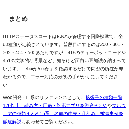
まとめ
HTTPステータスコードはIANAが管理する国際標準で、全
63種類が定義されています。普段目にするのは200・301・
302・404・500あたりですが、418のティーポットコードや
451の文学的な背景など、知るほど面白い豆知識が詰まって
います。「4xxか5xxか」を確認するだけで問題の所在が即
わかるので、エラー対応の最初の手がかりにしてくださ
い。
Web開発・IT系のリファレンスとして、
拡張子の種類一覧
120以上｜読み方・用途・対応アプリを徹底まとめ
や
マルウ
ェアの種類まとめ15選｜名前の由来・仕組み・被害事例を
徹底解説
もあわせてご覧ください。