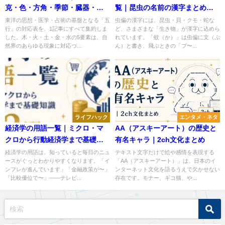
克・色・方角・季節・臓器・干
覧｜昆虫の名前の漢字まとめ｜
支まで一覧
どんな生き物かも解説
東洋の思想・医学・占術の基盤となる「五
虫偏の漢字には、昆虫・貝・クモ・蛇な
行」の対応表を、1記事にすべて集約しま
ど、さまざまな「生き物」が漢字に込めら
した。木・火・土・金・水の5要素は、自
れています。「蚊（か）」は虫偏に文（ぶ
然界のあらゆる現象に対応づ...
ん）と書き、飛ぶときの「ブ〜...
ライフハック
エンタメ・ネタ
経済学の用語一覧｜ミクロ・マ
AA（アスキーアート）の歴史と
クロから行動経済学まで基礎知
有名キャラ｜2ch文化まとめ
識122選
経済学の用語は、知っていると毎日のニュ
テキスト文字だけで絵や感情を表現する
ースがぐっとわかりやすくなります。「イ
「AA（アスキーアート）」は、日本のイ
ンフレが進んでいます」「金融政策が〜」
ンターネット文化を語るうえで欠かせない
「比較優位で〜」——テレビ...
存在です。モナー、ギコ猫、や...