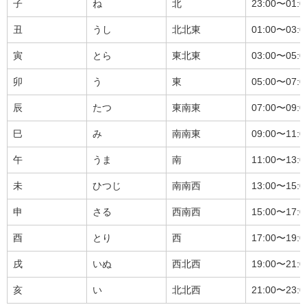
子
ね
北
23:00〜01:0
丑
うし
北北東
01:00〜03:0
寅
とら
東北東
03:00〜05:0
卯
う
東
05:00〜07:0
辰
たつ
東南東
07:00〜09:0
巳
み
南南東
09:00〜11:0
午
うま
南
11:00〜13:0
未
ひつじ
南南西
13:00〜15:0
申
さる
西南西
15:00〜17:0
酉
とり
西
17:00〜19:0
戌
いぬ
西北西
19:00〜21:0
亥
い
北北西
21:00〜23:0