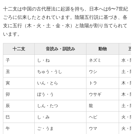
十二支は中国の古代暦法に起源を持ち、日本へは6〜7世紀
ごろに伝来したとされています。陰陽五行説に基づき、各
支に五行（木・火・土・金・水）と陰陽が割り当てられて
います。
十二支
音読み・訓読み
動物
五
子
し・ね
ネズミ
水・陽
丑
ちゅう・うし
ウシ
土・陰
寅
いん・とら
トラ
木・陽
卯
ぼう・う
ウサギ
木・陰
辰
しん・たつ
龍
土・陽
巳
し・み
ヘビ
火・陰
午
ご・うま
ウマ
火・陽