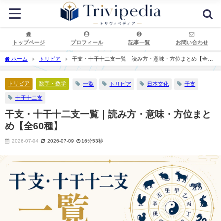
トップページ
プロフィール
記事一覧
お問い合わせ
ホーム
トリビア
干支・十干十二支一覧｜読み方・意味・方位まとめ【全60
種】
トリビア
数字・数学
一覧
トリビア
日本文化
干支
十干十二支
干支・十干十二支一覧｜読み方・意味・方位まと
め【全60種】
2026-07-04
2026-07-09
16分53秒