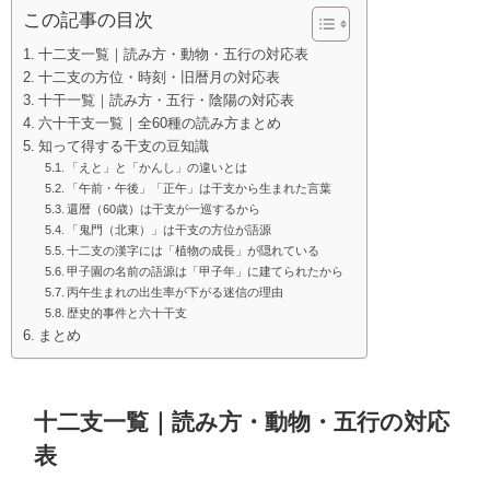
この記事の目次
十二支一覧｜読み方・動物・五行の対応表
十二支の方位・時刻・旧暦月の対応表
十干一覧｜読み方・五行・陰陽の対応表
六十干支一覧｜全60種の読み方まとめ
知って得する干支の豆知識
「えと」と「かんし」の違いとは
「午前・午後」「正午」は干支から生まれた言葉
還暦（60歳）は干支が一巡するから
「鬼門（北東）」は干支の方位が語源
十二支の漢字には「植物の成長」が隠れている
甲子園の名前の語源は「甲子年」に建てられたから
丙午生まれの出生率が下がる迷信の理由
歴史的事件と六十干支
まとめ
十二支一覧｜読み方・動物・五行の対応
表