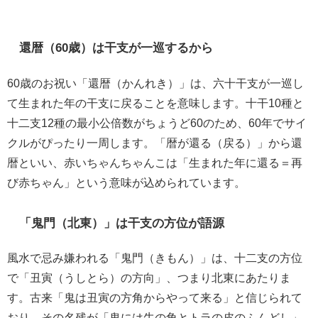
還暦（60歳）は干支が一巡するから
60歳のお祝い「還暦（かんれき）」は、六十干支が一巡し
て生まれた年の干支に戻ることを意味します。十干10種と
十二支12種の最小公倍数がちょうど60のため、60年でサイ
クルがぴったり一周します。「暦が還る（戻る）」から還
暦といい、赤いちゃんちゃんこは「生まれた年に還る＝再
び赤ちゃん」という意味が込められています。
「鬼門（北東）」は干支の方位が語源
風水で忌み嫌われる「鬼門（きもん）」は、十二支の方位
で「丑寅（うしとら）の方向」、つまり北東にあたりま
す。古来「鬼は丑寅の方角からやって来る」と信じられて
おり、その名残が「鬼には牛の角とトラの皮のふんどし」