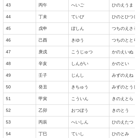
43
丙午
へいご
ひのえうま
44
丁未
ていび
ひのとひつじ
45
戊申
ぼしん
つちのえさる
46
己酉
きゆう
つちのととり
47
庚戌
こうじゅつ
かのえいぬ
48
辛亥
しんがい
かのとい
49
壬子
じんし
みずのえね
50
癸丑
きちゅう
みずのとうし
51
甲寅
こういん
きのえとら
52
乙卯
おつぼう
きのとう
53
丙辰
へいしん
ひのえたつ
54
丁巳
ていし
ひのとみ