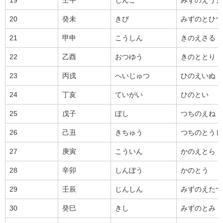
20
癸未
きび
みずのとひつ
21
甲申
こうしん
きのえさる
22
乙酉
おつゆう
きのととり
23
丙戌
へいじゅつ
ひのえいぬ
24
丁亥
ていがい
ひのとい
25
戊子
ぼし
つちのえね
26
己丑
きちゅう
つちのとうし
27
庚寅
こういん
かのえとら
28
辛卯
しんぼう
かのとう
29
壬辰
じんしん
みずのえたつ
30
癸巳
きし
みずのとみ