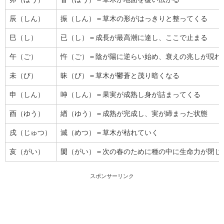
辰（しん）
振（しん）＝草木の形がはっきりと整ってくる
巳（し）
已（し）＝成長が最高潮に達し、ここで止まる
午（ご）
忤（ご）＝陰が陽に逆らい始め、衰えの兆しが現れ
未（び）
昧（び）＝草木が鬱蒼と茂り暗くなる
申（しん）
呻（しん）＝果実が成熟し身が詰まってくる
酉（ゆう）
緧（ゆう）＝成熟が完成し、実が締まった状態
戌（じゅつ）
滅（めつ）＝草木が枯れていく
亥（がい）
閡（がい）＝次の春のために種の中に生命力が閉じ
スポンサーリンク