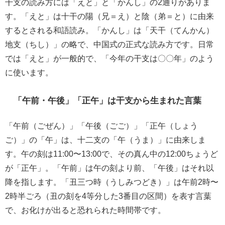
干支の読み方には「えと」と「かんし」の2通りがありま
す。「えと」は十干の陽（兄＝え）と陰（弟＝と）に由来
するとされる和語読み。「かんし」は「天干（てんかん）
地支（ちし）」の略で、中国式の正式な読み方です。日常
では「えと」が一般的で、「今年の干支は〇〇年」のよう
に使います。
「午前・午後」「正午」は干支から生まれた言葉
「午前（ごぜん）」「午後（ごご）」「正午（しょう
ご）」の「午」は、十二支の「午（うま）」に由来しま
す。午の刻は11:00〜13:00で、その真ん中の12:00ちょうど
が「正午」。「午前」は午の刻より前、「午後」はそれ以
降を指します。「丑三つ時（うしみつどき）」は午前2時〜
2時半ごろ（丑の刻を4等分した3番目の区間）を表す言葉
で、お化けが出ると恐れられた時間帯です。