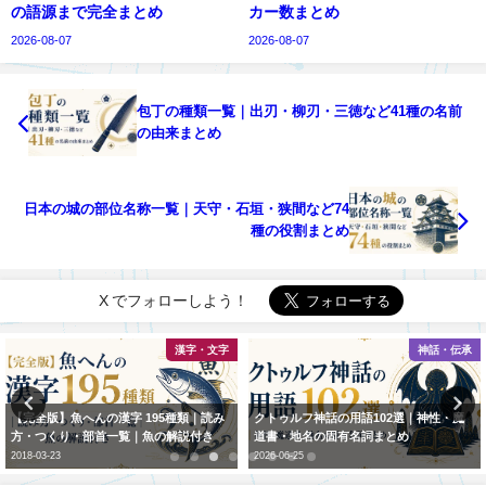
の語源まで完全まとめ
カー数まとめ
2026-08-07
2026-08-07
包丁の種類一覧｜出刃・柳刃・三徳など41種の名前
の由来まとめ
日本の城の部位名称一覧｜天守・石垣・狭間など74
種の役割まとめ
X でフォローしよう！
漢字・文字
神話・伝承
【完全版】魚へんの漢字 195種類｜読み
クトゥルフ神話の用語102選｜神性・魔
方・つくり・部首一覧｜魚の解説付き
道書・地名の固有名詞まとめ
2018-03-23
2026-06-25