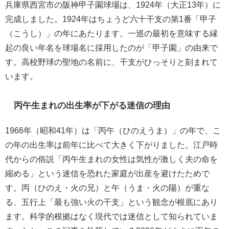
兵庫県西宮市の阪神甲子園球場は、1924年（大正13年）に
完成しました。1924年はちょうど六十干支の第1番「甲子
（こうし）」の年にあたります。一巡の最初を意味する縁
起の良い年名を球場名に採用したのが「甲子園」の由来で
す。高校野球の聖地の名前に、干支がひっそりと刻まれて
います。
丙午生まれの出生率が下がる迷信の理由
1966年（昭和41年）は「丙午（ひのえうま）」の年で、こ
の年の出生率は前年に比べて大きく下がりました。江戸時
代からの俗説「丙午生まれの女性は気性が激しく夫の命を
縮める」という迷信を恐れた家庭が出産を避けたためで
す。丙（ひのえ・火の兄）と午（うま・火の陽）が重な
る、五行上「最も強い火の干支」という観念が根底にあり
ます。科学的根拠はなく現代では迷信として知られていま