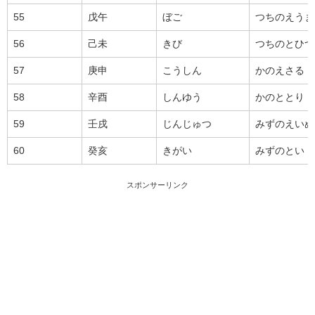
55
戊午
ぼご
つちのえうま
56
己未
きび
つちのとひつ
57
庚申
こうしん
かのえさる
58
辛酉
しんゆう
かのととり
59
壬戌
じんじゅつ
みずのえいぬ
60
癸亥
きがい
みずのとい
スポンサーリンク