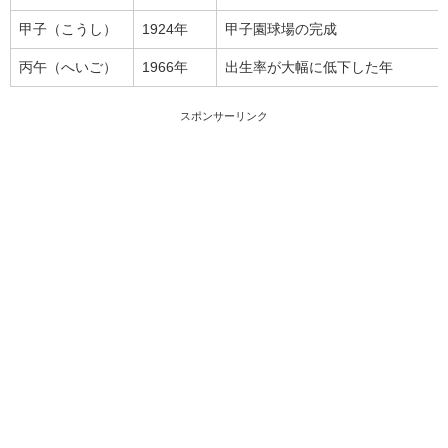
甲子（こうし）
1924年
甲子園球場の完成
丙午（へいご）
1966年
出生率が大幅に低下した年
スポンサーリンク