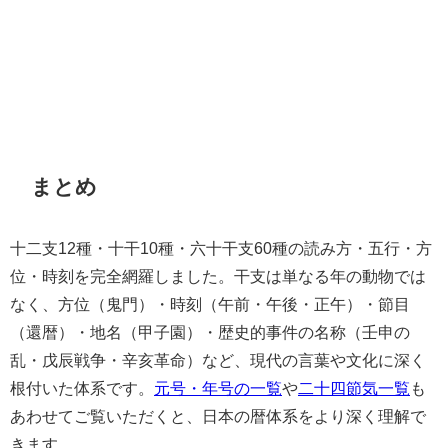
まとめ
十二支12種・十干10種・六十干支60種の読み方・五行・方
位・時刻を完全網羅しました。干支は単なる年の動物では
なく、方位（鬼門）・時刻（午前・午後・正午）・節目
（還暦）・地名（甲子園）・歴史的事件の名称（壬申の
乱・戊辰戦争・辛亥革命）など、現代の言葉や文化に深く
根付いた体系です。
元号・年号の一覧
や
二十四節気一覧
も
あわせてご覧いただくと、日本の暦体系をより深く理解で
きます。