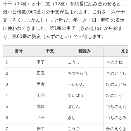
十干（10種）と十二支（12種）を順番に組み合わせると、
最小公倍数の60通りの干支が生まれます。これを「六十干
支（ろくじっかんし）」と呼び、年・月・日・時刻の表示
に使われてきました。第1番の甲子（きのえね）から始ま
り、第60番の癸亥（みずのとい）で一巡します。
番号
干支
音読み
えと
1
甲子
こうし
きのえね
2
乙丑
おつちゅう
きのとうし
3
丙寅
へいいん
ひのえとら
4
丁卯
ていぼう
ひのとう
5
戊辰
ぼしん
つちのえたつ
6
己巳
きし
つちのとみ
7
庚午
こうご
かのえうま