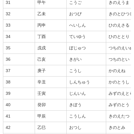
31
甲午
こうご
きのえうま
32
乙未
おつび
きのとひつじ
33
丙申
へいしん
ひのえさる
34
丁酉
ていゆう
ひのととり
35
戊戌
ぼじゅつ
つちのえいぬ
36
己亥
きがい
つちのとい
37
庚子
こうし
かのえね
38
辛丑
しんちゅう
かのとうし
39
壬寅
じんいん
みずのえとら
40
癸卯
きぼう
みずのとう
41
甲辰
こうしん
きのえたつ
42
乙巳
おつし
きのとみ