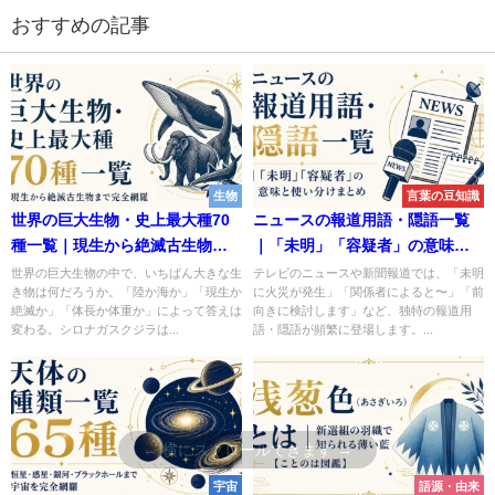
おすすめの記事
生物
言葉の豆知識
世界の巨大生物・史上最大種70
ニュースの報道用語・隠語一覧
種一覧｜現生から絶滅古生物ま
｜「未明」「容疑者」の意味と
で完全網羅
使い分けまとめ
世界の巨大生物の中で、いちばん大きな生
テレビのニュースや新聞報道では、「未明
き物は何だろうか。「陸か海か」「現生か
に火災が発生」「関係者によると〜」「前
絶滅か」「体長か体重か」によって答えは
向きに検討します」など、独特の報道用
変わる。シロナガスクジラは...
語・隠語が頻繁に登場します。...
宇宙
語源・由来