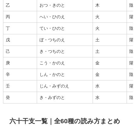
乙
おつ・きのと
木
陰
丙
へい・ひのえ
火
陽
丁
てい・ひのと
火
陰
戊
ぼ・つちのえ
土
陽
己
き・つちのと
土
陰
庚
こう・かのえ
金
陽
辛
しん・かのと
金
陰
壬
じん・みずのえ
水
陽
癸
き・みずのと
水
陰
六十干支一覧｜全60種の読み方まとめ