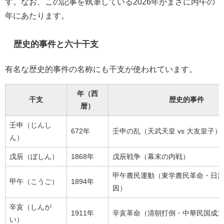
す。なお、この記事を執筆している2026年がまさに丙午の
年にあたります。
歴史的事件と六十干支
有名な歴史的事件の名称にも干支が使われています。
年（西
干支
歴史的事件
暦）
壬申（じんし
672年
壬申の乱（天武天皇 vs 大友皇子）
ん）
戊辰（ぼしん）
1868年
戊辰戦争（幕末の内戦）
甲午農民運動（東学農民革命・日
甲午（こうご）
1894年
因）
辛亥（しんが
1911年
辛亥革命（清朝打倒・中華民国成
い）