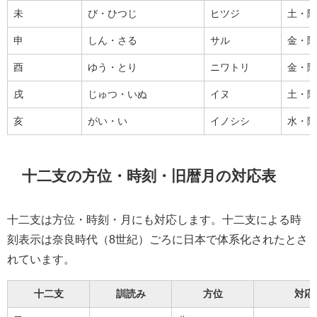
未
び・ひつじ
ヒツジ
土・陰
申
しん・さる
サル
金・陽
酉
ゆう・とり
ニワトリ
金・陰
戌
じゅつ・いぬ
イヌ
土・陽
亥
がい・い
イノシシ
水・陰
十二支の方位・時刻・旧暦月の対応表
十二支は方位・時刻・月にも対応します。十二支による時
刻表示は奈良時代（8世紀）ごろに日本で体系化されたとさ
れています。
十二支
訓読み
方位
対応