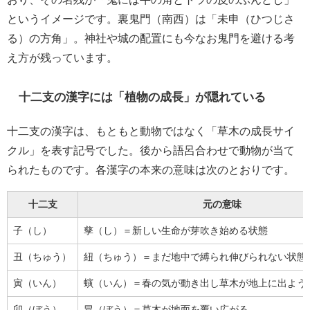
というイメージです。裏鬼門（南西）は「未申（ひつじさ
る）の方角」。神社や城の配置にも今なお鬼門を避ける考
え方が残っています。
十二支の漢字には「植物の成長」が隠れている
十二支の漢字は、もともと動物ではなく「草木の成長サイ
クル」を表す記号でした。後から語呂合わせで動物が当て
られたものです。各漢字の本来の意味は次のとおりです。
十二支
元の意味
子（し）
孳（し）＝新しい生命が芽吹き始める状態
丑（ちゅう）
紐（ちゅう）＝まだ地中で縛られ伸びられない状態
寅（いん）
螾（いん）＝春の気が動き出し草木が地上に出よう
卯（ぼう）
冒（ぼう）＝草木が地面を覆い広がる