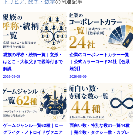
トリビア
,
数字・数学
の関連記事
親族の呼称・続柄一覧｜玄孫・
企業のコーポレートカラー一覧
はとこ・大叔父まで親等付きで
｜公式カラーコード24社【色系
解説
統別】
2026-08-09
2026-08-09
ゲームジャンル一覧62種｜ロー
面白い数・特別な数の一覧44種
グライク・メトロイドヴァニア
｜完全数・タクシー数・カプレ