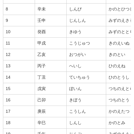
8
辛未
しんび
かのとひつじ
9
壬申
じんしん
みずのえさる
10
癸酉
きゆう
みずのととり
11
甲戌
こうじゅつ
きのえいぬ
12
乙亥
おつがい
きのとい
13
丙子
へいし
ひのえね
14
丁丑
ていちゅう
ひのとうし
15
戊寅
ぼいん
つちのえとら
16
己卯
きぼう
つちのとう
17
庚辰
こうしん
かのえたつ
18
辛巳
しんし
かのとみ
19
壬午
じんご
みずのえうま