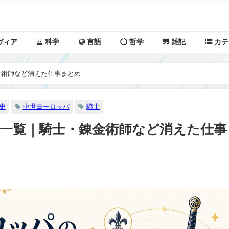
ヴィア
科学
言語
哲学
雑記
カテ
金術師など消えた仕事まとめ
史
中世ヨーロッパ
騎士
一覧｜騎士・錬金術師など消えた仕事