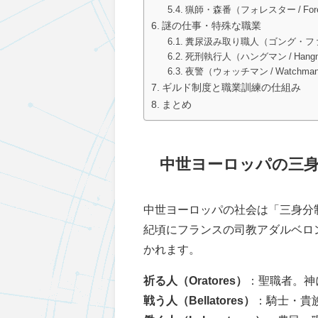
猟師・森番（フォレスター / Fore
謎の仕事・特殊な職業
糞尿汲み取り職人（ゴング・ファーマー
死刑執行人（ハングマン / Hangm
夜警（ウォッチマン / Watchma
ギルド制度と職業訓練の仕組み
まとめ
中世ヨーロッパの三
中世ヨーロッパの社会は「三身分
紀頃にフランスの司教アダルベロ
かれます。
祈る人（Oratores）
：聖職者。神
戦う人（Bellatores）
：騎士・貴