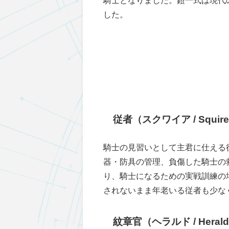
騎士となりました。鎧一式は現代
した。
従者（スクワイア / Squir
騎士の見習いとして主君に仕える
器・防具の管理、負傷した騎士の
り、騎士になるための実戦訓練の
されないまま年老いる従者も少な
紋章官（ヘラルド / Heral