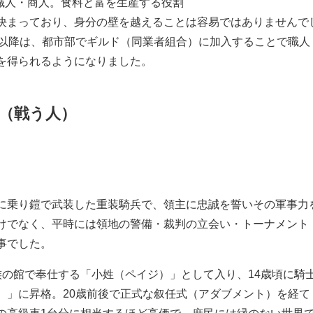
職人・商人。食料と富を生産する役割
決まっており、身分の壁を越えることは容易ではありませんで
紀以降は、都市部でギルド（同業者組合）に加入することで職人
を得られるようになりました。
（戦う人）
に乗り鎧で武装した重装騎兵で、領主に忠誠を誓いその軍事力
けでなく、平時には領地の警備・裁判の立会い・トーナメント
事でした。
族の館で奉仕する「小姓（ペイジ）」として入り、14歳頃に騎
）」に昇格。20歳前後で正式な叙任式（アダブメント）を経て