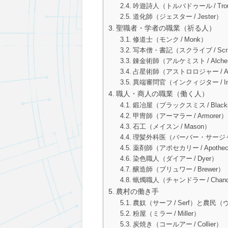
吟遊詩人（トルバドゥール / Trouba
道化師（ジェスター / Jester）
聖職者・学者の職業（祈る人）
修道士（モンク / Monk）
写本僧・書記（スクライブ / Scri
錬金術師（アルケミスト / Alchem
占星術師（アストロロジャー / Astr
異端審問官（インクィジター / Inqu
職人・商人の職業（働く人）
鍛冶屋（ブラックスミス / Blacks
甲冑師（アーマラー / Armorer）
石工（メイスン / Mason）
理髪外科医（バーバー・サージャン / 
薬剤師（アポセカリー / Apothec
染色職人（ダイアー / Dyer）
醸造師（ブリュワー / Brewer）
蝋燭職人（チャンドラー / Chand
農村の働き手
農奴（サーフ / Serf）と農民（ヴィラ
粉屋（ミラー / Miller）
炭焼き（コールアー / Collier）