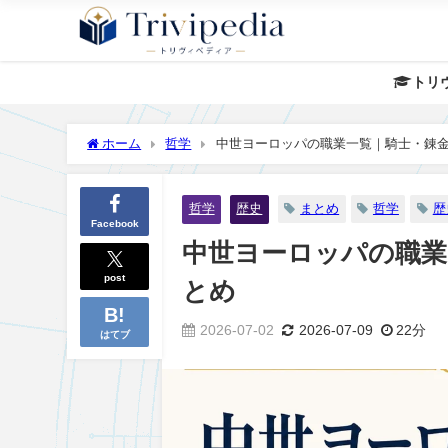
トリ
ホーム
哲学
中世ヨーロッパの職業一覧｜騎士・錬
哲学
歴史
まとめ
哲学
歴
Facebook
中世ヨーロッパの職業
post
とめ
2026-07-02
2026-07-09
22分
はてブ