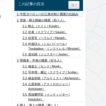
この記事の目次
Toggle Table of Content
中世ヨーロッパの三身分制と職業の仕組み
沿
貴族・騎士階級の職業（戦う人）
騎士（ナイト / Knight）
従者（スクワイア / Squire）
紋章官（ヘラルド / Herald）
吟遊詩人（トルバドゥール /
Troubadour・ミンストレル / Minstrel）
道化師（ジェスター / Jester）
聖職者・学者の職業（祈る人）
修道士（モンク / Monk）
写本僧・書記（スクライブ / Scribe）
錬金術師（アルケミスト / Alchemist）
占星術師（アストロロジャー /
Astrologer）
異端審問官（インクィジター /
Inquisitor）
職人・商人の職業（働く人）