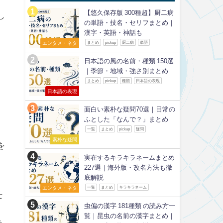
【悠久保存版 300種超】厨二病
し
の単語・技名・セリフまとめ｜
漢字・英語・神話も
エンタメ・ネタ
まとめ
pickup
厨二病
単語
日本語の風の名前・種類 150選
｜季節・地域・強さ別まとめ
まとめ
pickup
種類
日本語の表現
日本語の表現
面白い素朴な疑問70選｜日常の
ふとした「なんで？」まとめ
一覧
まとめ
pickup
疑問
素朴な疑問
を
実在するキラキラネームまとめ
227選｜海外版・改名方法も徹
底解説
エンタメ・ネタ
一覧
まとめ
キラキラネーム
士
虫偏の漢字 181種類 の読み方一
覧｜昆虫の名前の漢字まとめ｜