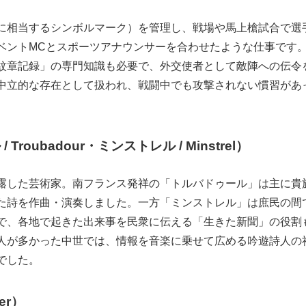
に相当するシンボルマーク）を管理し、戦場や馬上槍試合で選
ベントMCとスポーツアナウンサーを合わせたような仕事です
紋章記録」の専門知識も必要で、外交使者として敵陣への伝令
中立的な存在として扱われ、戦闘中でも攻撃されない慣習があ
roubadour・ミンストレル / Minstrel）
露した芸術家。南フランス発祥の「トルバドゥール」は主に貴
た詩を作曲・演奏しました。一方「ミンストレル」は庶民の間
で、各地で起きた出来事を民衆に伝える「生きた新聞」の役割
人が多かった中世では、情報を音楽に乗せて広める吟遊詩人の
でした。
er）