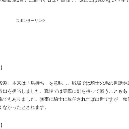
の高級車1台分に相当するほど高価で、庶民には縁のない世界
スポンサーリンク
e）
役割。本来は「盾持ち」を意味し、戦場では騎士の馬の世話や
救出を担当しました。戦場では実際に剣を持って戦うこともあ
場でもありました。無事に騎士に叙任されれば出世ですが、叙
くなかったとされます。
d）