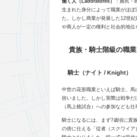
働く人（Laboratores）
：農民・
生まれた身分によって職業がほぼ
た。しかし商業が発展した12世
や商人が一定の権利と社会的地位
貴族・騎士階級の職業
騎士（ナイト / Knight）
中世の花形職業といえば騎士。馬
担いました。しかし実際は戦争だ
（馬上槍試合）への参加なども仕
騎士になるには、まず7歳頃に貴
の傍に仕える「従者（スクワイア