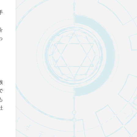
手
。
を
っ
族
で
も
社