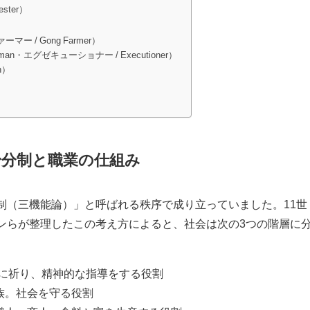
ster）
 / Gong Farmer）
an・エグゼキューショナー / Executioner）
n）
身分制と職業の仕組み
制（三機能論）」と呼ばれる秩序で成り立っていました。11世
ンらが整理したこの考え方によると、社会は次の3つの階層に
に祈り、精神的な指導をする役割
族。社会を守る役割