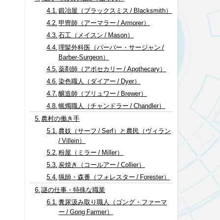
鍛冶屋（ブラックスミス / Blacksmith）
甲冑師（アーマラー / Armorer）
石工（メイスン / Mason）
理髪外科医（バーバー・サージャン /
Barber-Surgeon）
薬剤師（アポセカリー / Apothecary）
染色職人（ダイアー / Dyer）
醸造師（ブリュワー / Brewer）
蝋燭職人（チャンドラー / Chandler）
農村の働き手
農奴（サーフ / Serf）と農民（ヴィラン
/ Villein）
粉屋（ミラー / Miller）
炭焼き（コールアー / Collier）
猟師・森番（フォレスター / Forester）
謎の仕事・特殊な職業
糞尿汲み取り職人（ゴング・ファーマ
ー / Gong Farmer）