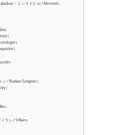
dour・ミンストレル / Minstrel）
be）
ist）
ologer）
isitor）
mith）
Barber-Surgeon）
ary）
ler）
ン / Villein）