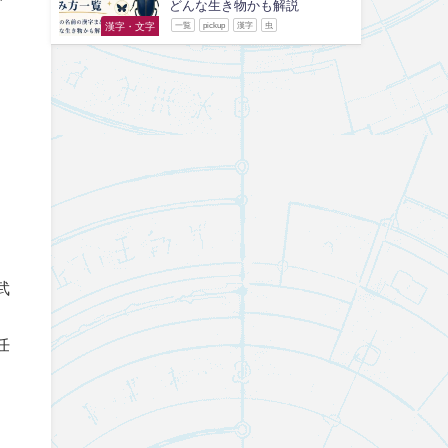
で
どんな生き物かも解説
漢字・文字
一覧
pickup
漢字
虫
武
任